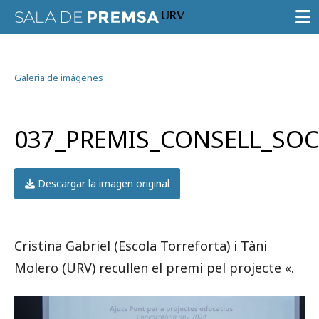
SALA DE PRENSA
Galeria de imágenes
CONVOCATORIAS
NOTAS DE PRENSA
037_PREMIS_CONSELL_SOC
GALERÍA DE IMÁGENES
AGENDA URV
Descargar la imagen original
Cristina Gabriel (Escola Torreforta) i Tàni
Molero (URV) recullen el premi pel projecte «.
Prueba la búsqueda avanzada