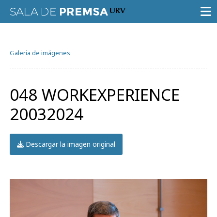
SALA DE PRENSA
Galeria de imágenes
CONVOCATORIAS
NOTAS DE PRENSA
048 WORKEXPERIENCE
GALERÍA DE IMÁGENES
20032024
AGENDA URV
Descargar la imagen original
Prueba la búsqueda avanzada