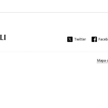
Universitat Rovira i Virgili
Twitter
Face
Mapa d