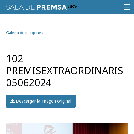
SALA DE PRENSA
Galeria de imágenes
CONVOCATORIAS
NOTAS DE PRENSA
102
GALERÍA DE IMÁGENES
PREMISEXTRAORDINARIS
AGENDA URV
05062024
Descargar la imagen original
Prueba la búsqueda avanzada