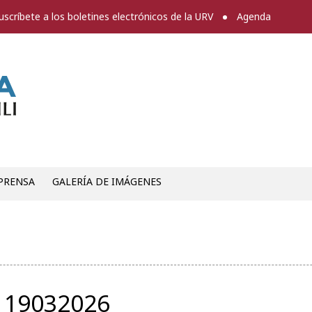
uscríbete a los boletines electrónicos de la URV
Agenda
Sala de prensa
PRENSA
GALERÍA DE IMÁGENES
_19032026