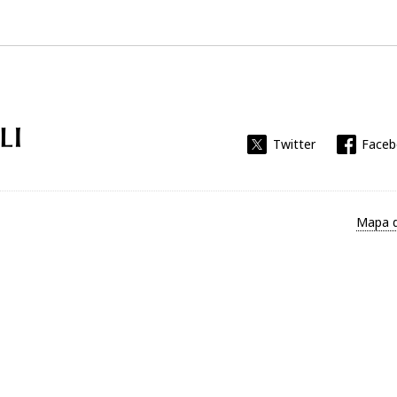
Universitat Rovira i Virgili
Twitter
Face
Mapa d