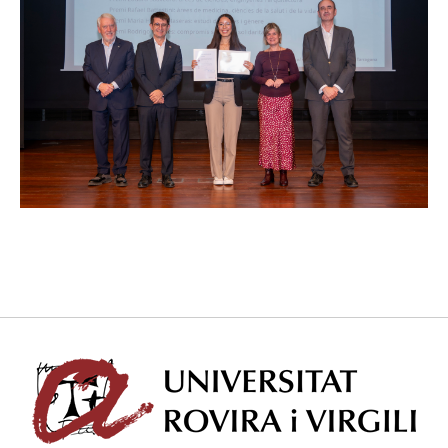
Suscríbete a los boletines electrónicos de la URV
Agenda
ESPAÑOL
CATALÀ
ENGLISH
Univ