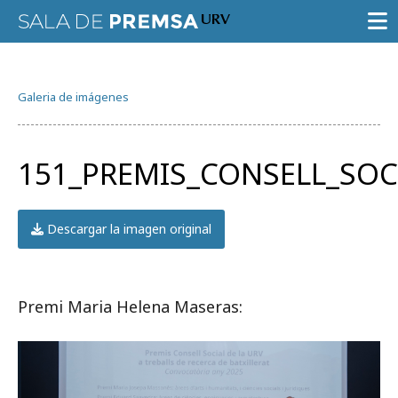
SALA DE PRENSA
Galeria de imágenes
CONVOCATORIAS
NOTAS DE PRENSA
151_PREMIS_CONSELL_SOC
GALERÍA DE IMÁGENES
AGENDA URV
Descargar la imagen original
Premi Maria Helena Maseras:
Prueba la búsqueda avanzada