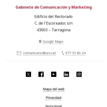
Gabinete de Comunicación y Marketing
Edificio del Rectorado
C. de l'Escorxador, s/n
43003 – Tarragona
Google Maps
comunicacio@urv.cat
977 55 80 24
Twitter
Facebook
YouTube
LinkedIn
Instagram
Mapa del web
Privacidad
Nota legal