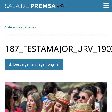
SALA DE PRENSA
Galeria de imágenes
CONVOCATORIAS
NOTAS DE PRENSA
187_FESTAMAJOR_URV_190
GALERÍA DE IMÁGENES
AGENDA URV
Descargar la imagen original
Prueba la búsqueda avanzada