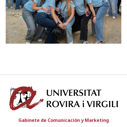
Suscríbete a los boletines electrónicos de la URV
Agenda
ESPAÑOL
CATALÀ
ENGLISH
Univ
Gabinete de Comunicación y Marketing