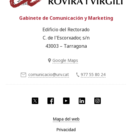
Gabinete de Comunicación y Marketing
Edificio del Rectorado
C. de l'Escorxador, s/n
43003 – Tarragona
Google Maps
comunicacio@urv.cat
977 55 80 24
Twitter
Facebook
YouTube
LinkedIn
Instagram
Mapa del web
Privacidad