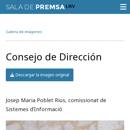
SALA DE PRENSA
Galeria de imágenes
CONVOCATORIAS
NOTAS DE PRENSA
Consejo de Dirección
GALERÍA DE IMÁGENES
AGENDA URV
Descargar la imagen original
Josep Maria Poblet Rius, comissionat de
Sistemes d’Informació
Prueba la búsqueda avanzada