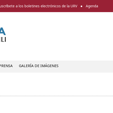
uscríbete a los boletines electrónicos de la URV
Agenda
Sala de prensa
PRENSA
GALERÍA DE IMÁGENES