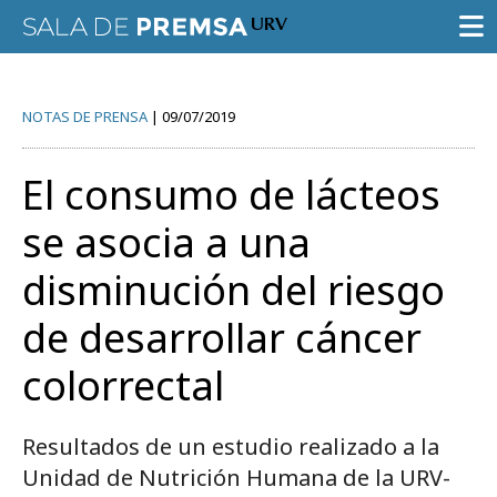
SALA DE PRENSA
NOTAS DE PRENSA
09/07/2019
CONVOCATORIAS
El consumo de lácteos
NOTAS DE PRENSA
se asocia a una
GALERÍA DE IMÁGENES
disminución del riesgo
AGENDA URV
de desarrollar cáncer
colorrectal
Prueba la búsqueda avanzada
Resultados de un estudio realizado a la
Unidad de Nutrición Humana de la URV-