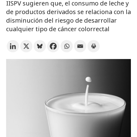
IISPV sugieren que, el consumo de leche y
Suscríbete a los boletines electrónicos de la URV
Agenda
de productos derivados se relaciona con la
disminución del riesgo de desarrollar
ESPAÑOL
CATALÀ
ENGLISH
cualquier tipo de cáncer colorrectal