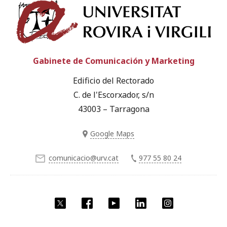
Univ
Gabinete de Comunicación y Marketing
Edificio del Rectorado
C. de l'Escorxador, s/n
43003 – Tarragona
Google Maps
comunicacio@urv.cat
977 55 80 24
Twitter
Facebook
YouTube
LinkedIn
Instagram