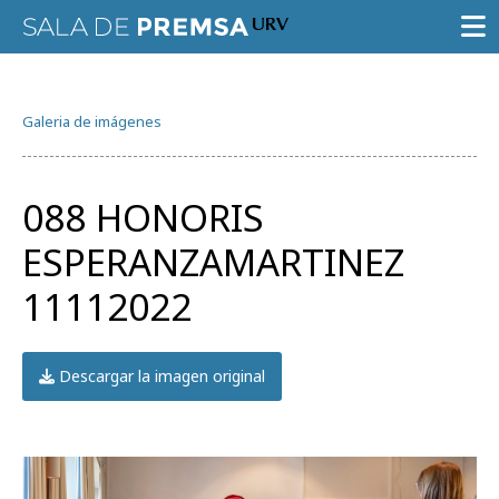
SALA DE PRENSA
Galeria de imágenes
CONVOCATORIAS
NOTAS DE PRENSA
088 HONORIS
GALERÍA DE IMÁGENES
ESPERANZAMARTINEZ
AGENDA URV
11112022
Descargar la imagen original
Prueba la búsqueda avanzada