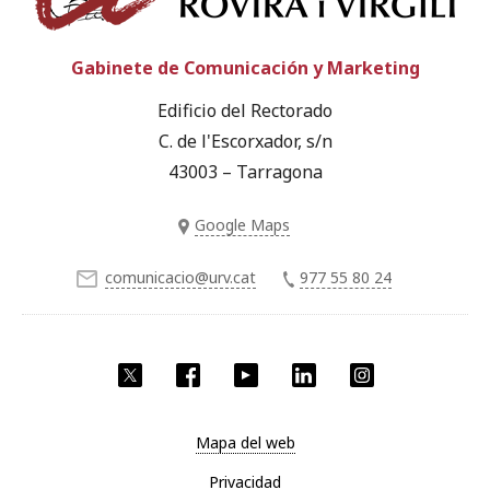
Gabinete de Comunicación y Marketing
Edificio del Rectorado
C. de l'Escorxador, s/n
43003 – Tarragona
Google Maps
comunicacio@urv.cat
977 55 80 24
Twitter
Facebook
YouTube
LinkedIn
Instagram
Mapa del web
Privacidad