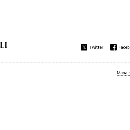
Universitat Rovira i Virgili
Twitter
Face
Mapa d