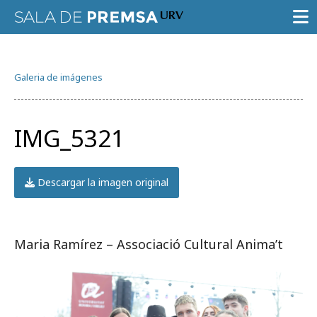
SALA DE PRENSA
Galeria de imágenes
CONVOCATORIAS
NOTAS DE PRENSA
IMG_5321
GALERÍA DE IMÁGENES
AGENDA URV
Descargar la imagen original
Maria Ramírez – Associació Cultural Anima’t
Prueba la búsqueda avanzada