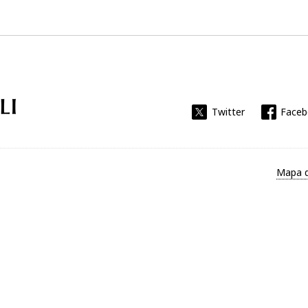
Universitat Rovira i Virgili
Twitter
Face
Mapa d