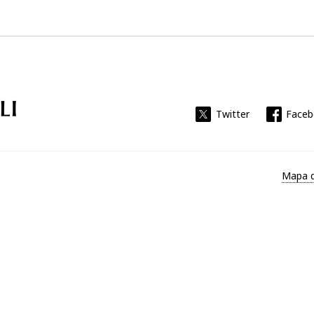
Universitat Rovira i Virgili
Twitter
Face
Mapa d