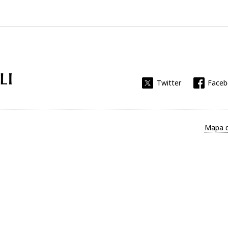
Universitat Rovira i Virgili
Twitter
Face
Mapa d