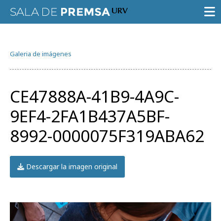
SALA DE PRENSA
Galeria de imágenes
CONVOCATORIAS
NOTAS DE PRENSA
CE47888A-41B9-4A9C-
GALERÍA DE IMÁGENES
9EF4-2FA1B437A5BF-
AGENDA URV
8992-0000075F319ABA62
Descargar la imagen original
Prueba la búsqueda avanzada