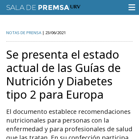
SALA DE PRENSA
NOTAS DE PRENSA
23/06/2021
CONVOCATORIAS
Se presenta el estado
NOTAS DE PRENSA
actual de las Guías de
GALERÍA DE IMÁGENES
Nutrición y Diabetes
AGENDA URV
tipo 2 para Europa
El documento establece recomendaciones
nutricionales para personas con la
Prueba la búsqueda avanzada
enfermedad y para profesionales de salud
que las tratan. En su confección participa