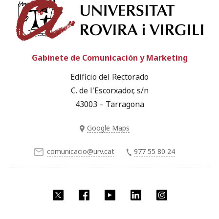
Univ
Gabinete de Comunicación y Marketing
Edificio del Rectorado
C. de l'Escorxador, s/n
43003 – Tarragona
Google Maps
comunicacio@urv.cat
977 55 80 24
Twitter
Facebook
YouTube
LinkedIn
Instagram