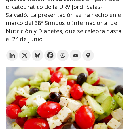
Suscríbete a los boletines electrónicos de la URV
Agenda
el catedrático de la URV Jordi Salas-
Salvadó. La presentación se ha hecho en el
marco del 38º Simposio Internacional de
ESPAÑOL
CATALÀ
ENGLISH
Nutrición y Diabetes, que se celebra hasta
el 24 de junio