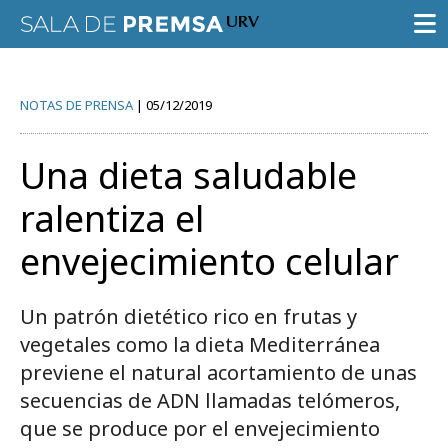
SALA DE PRENSA
NOTAS DE PRENSA
05/12/2019
CONVOCATORIAS
Una dieta saludable
NOTAS DE PRENSA
ralentiza el
GALERÍA DE IMÁGENES
envejecimiento celular
AGENDA URV
Un patrón dietético rico en frutas y
vegetales como la dieta Mediterránea
previene el natural acortamiento de unas
Prueba la búsqueda avanzada
secuencias de ADN llamadas telómeros,
que se produce por el envejecimiento