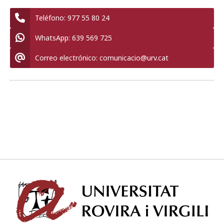
Teléfono:
977 55 80 24
WhatsApp:
639 569 725
Correo electrónico:
comunicacio@urv.cat
Univ