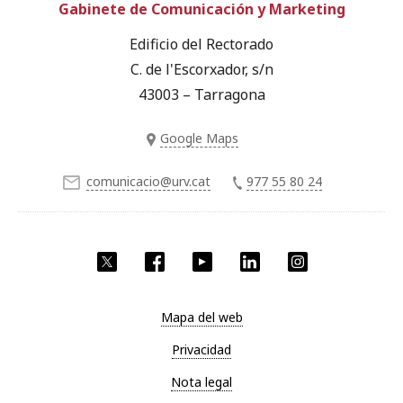
Gabinete de Comunicación y Marketing
Edificio del Rectorado
C. de l'Escorxador, s/n
43003 – Tarragona
Google Maps
comunicacio@urv.cat
977 55 80 24
Twitter
Facebook
YouTube
LinkedIn
Instagram
Mapa del web
Privacidad
Nota legal