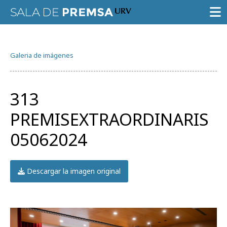
SALA DE PRENSA
Galeria de imágenes
CONVOCATORIAS
NOTAS DE PRENSA
313
GALERÍA DE IMÁGENES
PREMISEXTRAORDINARIS
AGENDA URV
05062024
Descargar la imagen original
Prueba la búsqueda avanzada