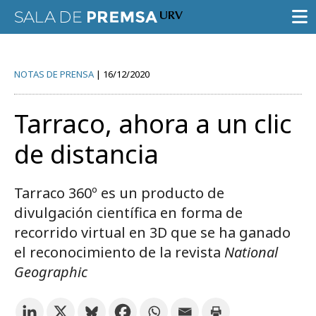
SALA DE PRENSA
NOTAS DE PRENSA
16/12/2020
CONVOCATORIAS
Tarraco, ahora a un clic
NOTAS DE PRENSA
de distancia
GALERÍA DE IMÁGENES
AGENDA URV
Tarraco 360º es un producto de
divulgación científica en forma de
recorrido virtual en 3D que se ha ganado
el reconocimiento de la revista
National
Geographic
Prueba la búsqueda avanzada