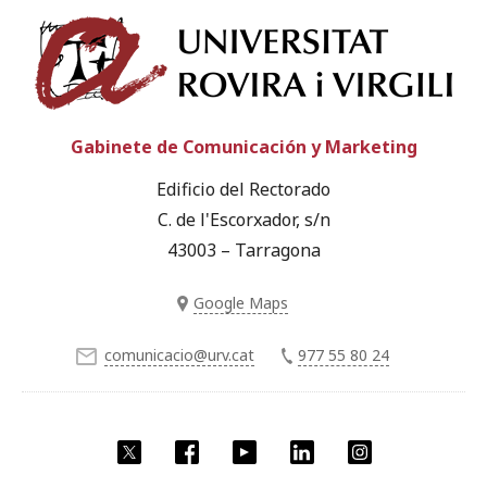
Univ
Gabinete de Comunicación y Marketing
Edificio del Rectorado
C. de l'Escorxador, s/n
43003 – Tarragona
Google Maps
comunicacio@urv.cat
977 55 80 24
Twitter
Facebook
YouTube
LinkedIn
Instagram