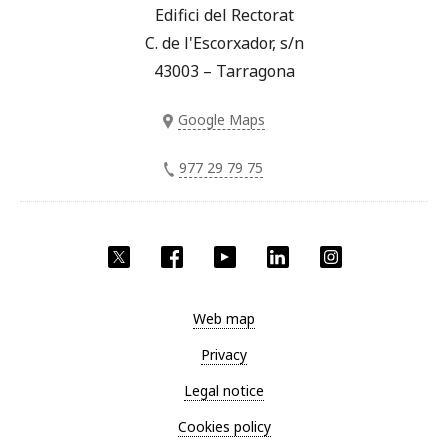
Edifici del Rectorat
C. de l'Escorxador, s/n
43003 – Tarragona
Google Maps
977 29 79 75
Twitter
Facebook
YouTube
LinkedIn
Instagram
Web map
Privacy
Legal notice
Cookies policy