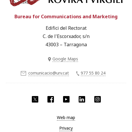
Bureau for Communications and Marketing
Edifici del Rectorat
C. de l'Escorxador, s/n
43003 – Tarragona
Google Maps
comunicacio@urv.cat
977 55 80 24
Twitter
Facebook
YouTube
LinkedIn
Instagram
Web map
Privacy