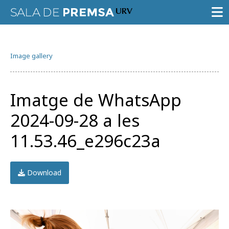
PRESS ROOM
Image gallery
PRESS RELEASES
GALLERY OF IMAGES
Imatge de WhatsApp
AGENDA URV
2024-09-28 a les
11.53.46_e296c23a
Download
Try the advanced search
Subscribe to the URV newsletters
Agenda