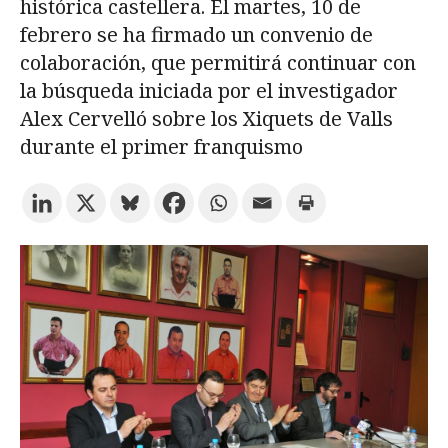
histórica castellera. El martes, 10 de
febrero se ha firmado un convenio de
Prueba la búsqueda avanzada
colaboración, que permitirá continuar con
la búsqueda iniciada por el investigador
Alex Cervelló sobre los Xiquets de Valls
Suscríbete a los boletines electrónicos de la URV
Agenda
durante el primer franquismo
ESPAÑOL
CATALÀ
ENGLISH