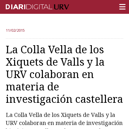
PORTADA
11/02/2015
INVESTIGACIÓN
La Colla Vella de los
DOCENCIA
Xiquets de Valls y la
INSTITUCIÓN
URV colaboran en
VIDA EN EL CAMPUS
materia de
COMUNIDAD URV
investigación castellera
REPORTAJES
Ámbitos universitarios
La Colla Vella de los Xiquets de Valls y la
URV colaboran en materia de investigación