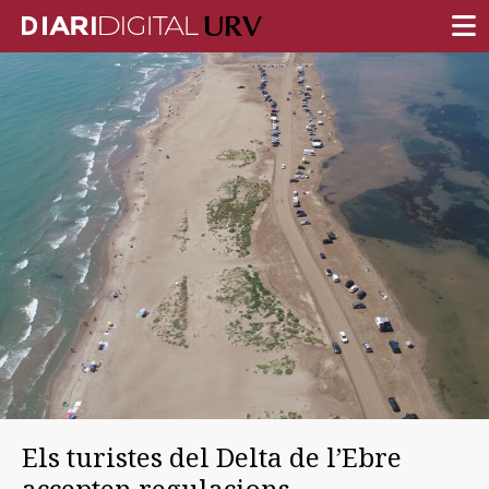
PORTADA
RECERCA
DOCÈNCIA
INSTITUCIÓ
VIDA AL CAMPUS
COMUNITAT URV
REPORTATGES
Més categories
Els turistes del Delta de l’Ebre
accepten regulacions