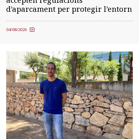
d’aparcament per protegir l’entorn
Prova la cerca avançada
04/08/2026
Subscriu-te als butlletins de la URV
Agenda
CATALÀ
ESPAÑOL
ENGLISH