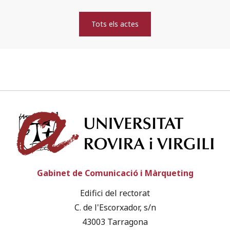
Tots els actes
Univ
Gabinet de Comunicació i Màrqueting
Edifici del rectorat
C. de l'Escorxador, s/n
43003 Tarragona