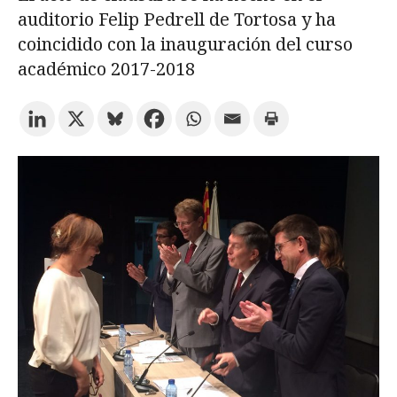
auditorio Felip Pedrell de Tortosa y ha
coincidido con la inauguración del curso
Prueba la búsqueda avanzada
académico 2017-2018
Suscríbete a los boletines electrónicos de la URV
Agenda
ESPAÑOL
CATALÀ
ENGLISH