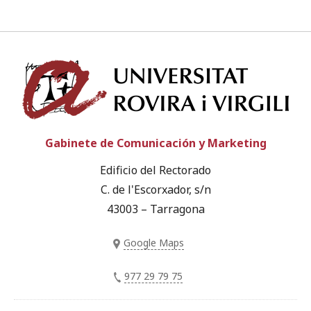
Univ
Gabinete de Comunicación y Marketing
Edificio del Rectorado
C. de l'Escorxador, s/n
43003 – Tarragona
Google Maps
977 29 79 75