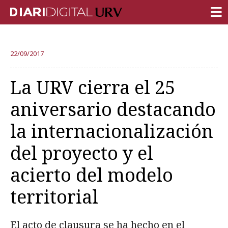
PORTADA
22/09/2017
INVESTIGACIÓN
La URV cierra el 25
DOCENCIA
aniversario destacando
INSTITUCIÓN
la internacionalización
VIDA EN EL CAMPUS
del proyecto y el
COMUNIDAD URV
acierto del modelo
REPORTAJES
Ámbitos universitarios
territorial
El acto de clausura se ha hecho en el