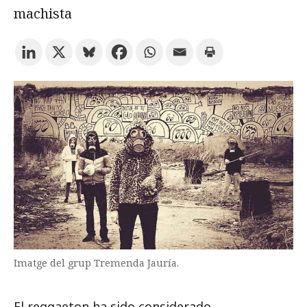
machista
Prueba la búsqueda avanzada
Suscríbete a los boletines electrónicos de la URV
Agenda
ESPAÑOL
CATALÀ
ENGLISH
Imatge del grup Tremenda Jauría.
El reggaeton ha sido considerado