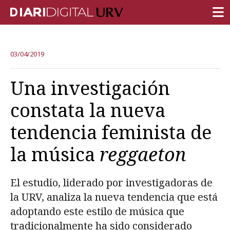
PORTADA
03/04/2019
INVESTIGACIÓN
Una investigación
DOCENCIA
constata la nueva
INSTITUCIÓN
tendencia feminista de
VIDA EN EL CAMPUS
la música
reggaeton
COMUNIDAD URV
REPORTAJES
El estudio, liderado por investigadoras de
Ámbitos universitarios
la URV, analiza la nueva tendencia que está
adoptando este estilo de música que
tradicionalmente ha sido considerado