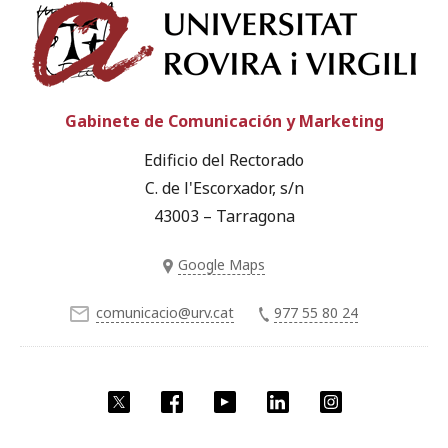
Univ
Gabinete de Comunicación y Marketing
Edificio del Rectorado
C. de l'Escorxador, s/n
43003 – Tarragona
Google Maps
comunicacio@urv.cat
977 55 80 24
Twitter
Facebook
YouTube
LinkedIn
Instagram