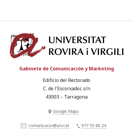
Univ
Gabinete de Comunicación y Marketing
Edificio del Rectorado
C. de l'Escorxador, s/n
43003 – Tarragona
Google Maps
comunicacio@urv.cat
977 55 80 24