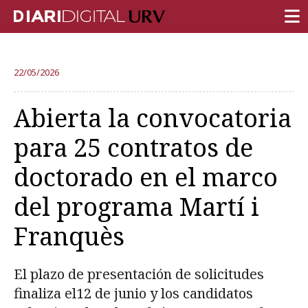
PORTADA
22/05/2026
INVESTIGACIÓN
Abierta la convocatoria
DOCENCIA
para 25 contratos de
INSTITUCIÓN
doctorado en el marco
VIDA EN EL CAMPUS
del programa Martí i
COMUNIDAD URV
Franquès
REPORTAJES
Ámbitos universitarios
El plazo de presentación de solicitudes
finaliza el12 de junio y los candidatos