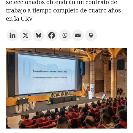
seleccionados obtendrán un contrato de
trabajo a tiempo completo de cuatro años
Prueba la búsqueda avanzada
en la URV
Suscríbete a los boletines electrónicos de la URV
Agenda
ESPAÑOL
CATALÀ
ENGLISH