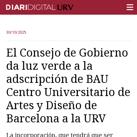
PORTADA
30/10/2025
INVESTIGACIÓN
El Consejo de Gobierno
DOCENCIA
da luz verde a la
INSTITUCIÓN
adscripción de BAU
VIDA EN EL CAMPUS
Centro Universitario de
COMUNIDAD URV
Artes y Diseño de
REPORTAJES
Ámbitos universitarios
Barcelona a la URV
La incorporación, que tendrá que ser