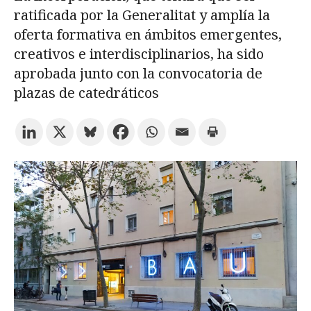
ratificada por la Generalitat y amplía la
oferta formativa en ámbitos emergentes,
Prueba la búsqueda avanzada
creativos e interdisciplinarios, ha sido
aprobada junto con la convocatoria de
plazas de catedráticos
Suscríbete a los boletines electrónicos de la URV
Agenda
ESPAÑOL
CATALÀ
ENGLISH