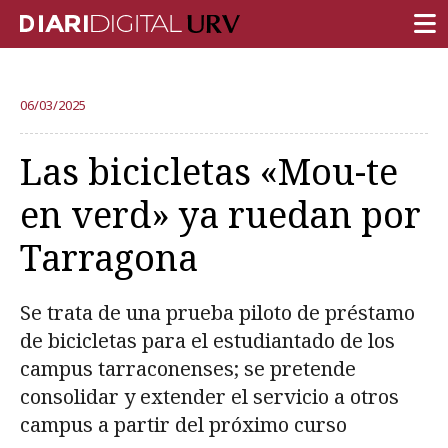
PORTADA
06/03/2025
INVESTIGACIÓN
Las bicicletas «Mou-te
DOCENCIA
en verd» ya ruedan por
INSTITUCIÓN
Tarragona
VIDA EN EL CAMPUS
COMUNIDAD URV
Se trata de una prueba piloto de préstamo
REPORTAJES
de bicicletas para el estudiantado de los
campus tarraconenses; se pretende
Ámbitos universitarios
consolidar y extender el servicio a otros
campus a partir del próximo curso