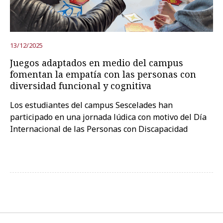
Prueba la búsqueda avanzada
13/12/2025
Juegos adaptados en medio del campus
Suscríbete a los boletines electrónicos de la URV
Agenda
fomentan la empatía con las personas con
diversidad funcional y cognitiva
ESPAÑOL
CATALÀ
ENGLISH
Los estudiantes del campus Sescelades han
participado en una jornada lúdica con motivo del Día
Internacional de las Personas con Discapacidad