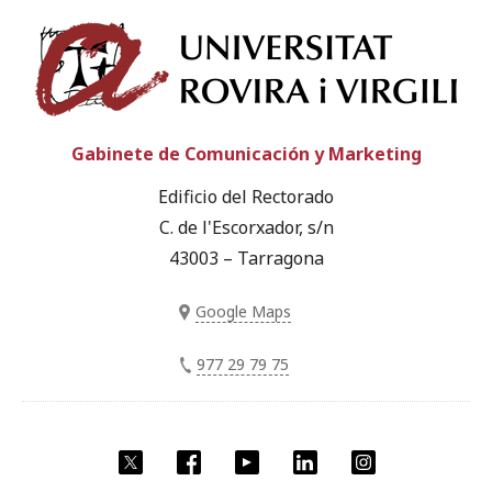
Univ
Gabinete de Comunicación y Marketing
Edificio del Rectorado
C. de l'Escorxador, s/n
43003 – Tarragona
Google Maps
977 29 79 75
Twitter
Facebook
YouTube
LinkedIn
Instagram