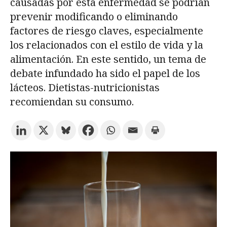
causadas por esta enfermedad se podrían
prevenir modificando o eliminando
Prueba la búsqueda avanzada
factores de riesgo claves, especialmente
los relacionados con el estilo de vida y la
alimentación. En este sentido, un tema de
Suscríbete a los boletines electrónicos de la URV
Agenda
debate infundado ha sido el papel de los
lácteos. Dietistas-nutricionistas
recomiendan su consumo.
ESPAÑOL
CATALÀ
ENGLISH