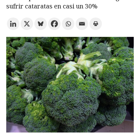
sufrir cataratas en casi un 30%
Prueba la búsqueda avanzada
Suscríbete a los boletines electrónicos de la URV
Agenda
ESPAÑOL
CATALÀ
ENGLISH