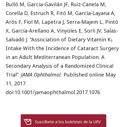
Bulló M, Garcia-Gavilán JF, Ruiz-Canela M,
Corella D, Estruch R, Fitó M, García-Layana A,
Arós F, Fiol M, Lapetra J, Serra-Majem L, Pintó
X, García-Arellano A, Vinyoles E, Sorli JV, Salas-
Salvadó J. “Association of Dietary Vitamin K
1
Intake With the Incidence of Cataract Surgery
in an Adult Mediterranean Population. A
Secondary Analysis of a Randomized Clinical
Trial”.
JAMA Ophthalmol.
Published online May
11, 2017.
doi:10.1001/jamaophthalmol.2017.1076
Suscríbete a los boletines de la URV