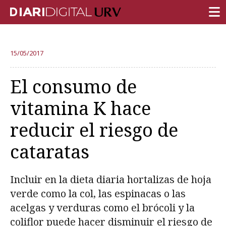
PORTADA
15/05/2017
INVESTIGACIÓN
El consumo de
DOCENCIA
vitamina K hace
INSTITUCIÓN
reducir el riesgo de
VIDA EN EL CAMPUS
cataratas
COMUNIDAD URV
REPORTAJES
Incluir en la dieta diaria hortalizas de hoja
Ámbitos universitarios
verde como la col, las espinacas o las
acelgas y verduras como el brócoli y la
coliflor puede hacer disminuir el riesgo de