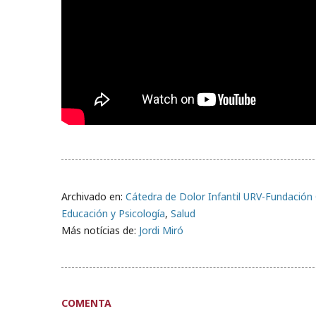
Archivado en:
Cátedra de Dolor Infantil URV-Fundación
Educación y Psicología
,
Salud
Más notícias de:
Jordi Miró
COMENTA