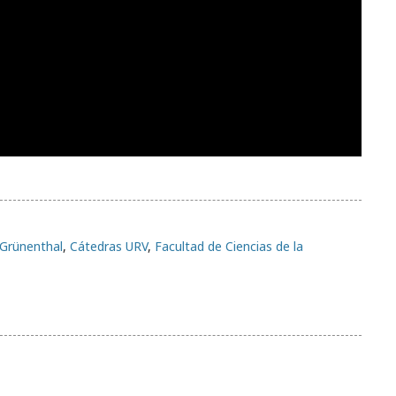
 Grünenthal
,
Cátedras URV
,
Facultad de Ciencias de la