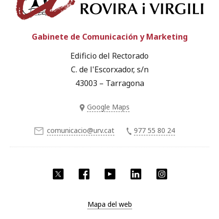
Gabinete de Comunicación y Marketing
Edificio del Rectorado
C. de l'Escorxador, s/n
43003 – Tarragona
Google Maps
comunicacio@urv.cat
977 55 80 24
Twitter
Facebook
YouTube
LinkedIn
Instagram
Mapa del web