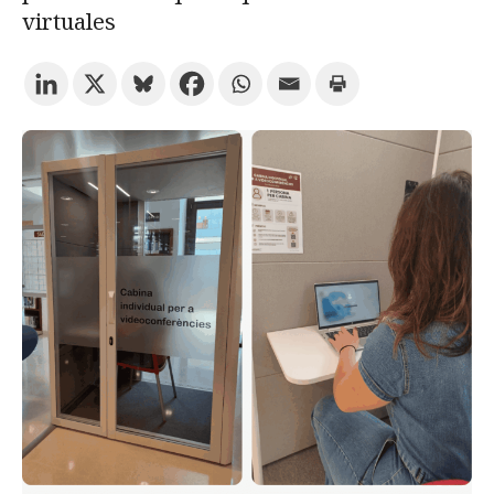
virtuales
Prueba la búsqueda avanzada
Suscríbete a los boletines electrónicos de la URV
Agenda
ESPAÑOL
CATALÀ
ENGLISH