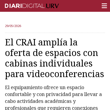
PORTADA
29/05/2026
INVESTIGACIÓN
El CRAI amplía la
DOCENCIA
oferta de espacios con
INSTITUCIÓN
cabinas individuales
VIDA EN EL CAMPUS
para videoconferencias
COMUNIDAD URV
REPORTAJES
El equipamiento ofrece un espacio
Ámbitos universitarios
confortable y con privacidad para llevar a
cabo actividades académicas y
profesionales que requieren conexiones