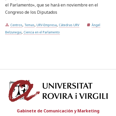
el Parlamento», que se hará en noviembre en el
Congreso de los Diputados
Prueba la búsqueda avanzada
,
,
,
Centros
Temas
URV-Empresa
Cátedras URV
Àngel
,
Belzunegui
Ciencia en el Parlamento
Suscríbete a los boletines electrónicos de la URV
Agenda
ESPAÑOL
CATALÀ
ENGLISH
Univ
Gabinete de Comunicación y Marketing