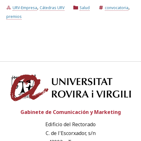
,
,
URV-Empresa
Cátedras URV
Salud
convocatoria
premios
Prueba la búsqueda avanzada
Suscríbete a los boletines electrónicos de la URV
Agenda
ESPAÑOL
CATALÀ
ENGLISH
Univ
Gabinete de Comunicación y Marketing
Edificio del Rectorado
C. de l'Escorxador, s/n