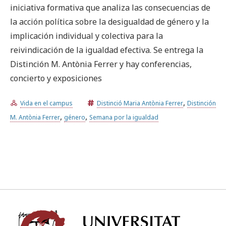
iniciativa formativa que analiza las consecuencias de
la acción política sobre la desigualdad de género y la
Prueba la búsqueda avanzada
implicación individual y colectiva para la
reivindicación de la igualdad efectiva. Se entrega la
Distinción M. Antònia Ferrer y hay conferencias,
Suscríbete a los boletines electrónicos de la URV
Agenda
concierto y exposiciones
ESPAÑOL
CATALÀ
ENGLISH
,
Vida en el campus
Distinció Maria Antònia Ferrer
Distinción
,
,
M. Antònia Ferrer
género
Semana por la igualdad
Univ