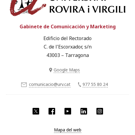
Gabinete de Comunicación y Marketing
Edificio del Rectorado
C. de l'Escorxador, s/n
43003 – Tarragona
Google Maps
comunicacio@urv.cat
977 55 80 24
Twitter
Facebook
YouTube
LinkedIn
Instagram
Mapa del web