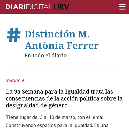
PORTADA
Distinción M.
INVESTIGACIÓN
Antònia Ferrer
DOCENCIA
En todo el diario
INSTITUCIÓN
VIDA EN EL CAMPUS
03/03/2016
COMUNIDAD URV
La 9a Semana para la Igualdad trata las
REPORTAJES
consecuencias de la acción política sobre la
desigualdad de género
Ámbitos universitarios
Tiene lugar del 3 al 10 de marzo, con el lema:
Construyendo espacios para la igualdad. Es una