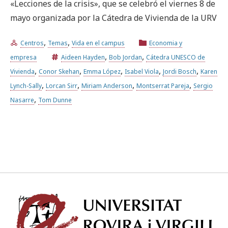
«Lecciones de la crisis», que se celebró el viernes 8 de
mayo organizada por la Cátedra de Vivienda de la URV
Prueba la búsqueda avanzada
,
,
Centros
Temas
Vida en el campus
Economia y
,
,
empresa
Aideen Hayden
Bob Jordan
Cátedra UNESCO de
Suscríbete a los boletines electrónicos de la URV
Agenda
,
,
,
,
,
Vivienda
Conor Skehan
Emma López
Isabel Viola
Jordi Bosch
Karen
,
,
,
,
Lynch-Sally
Lorcan Sirr
Miriam Anderson
Montserrat Pareja
Sergio
,
Nasarre
Tom Dunne
ESPAÑOL
CATALÀ
ENGLISH
Univ