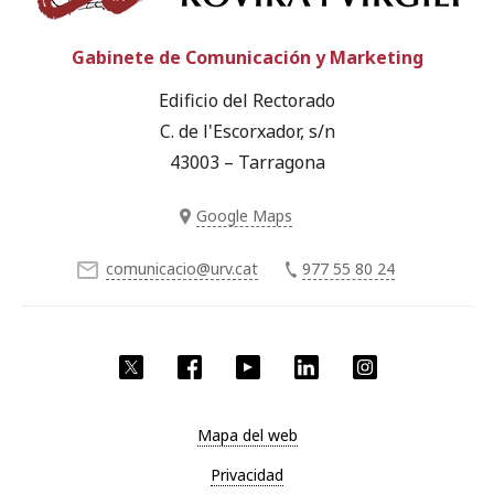
Gabinete de Comunicación y Marketing
Edificio del Rectorado
C. de l'Escorxador, s/n
43003 – Tarragona
Google Maps
comunicacio@urv.cat
977 55 80 24
Twitter
Facebook
YouTube
LinkedIn
Instagram
Mapa del web
Privacidad