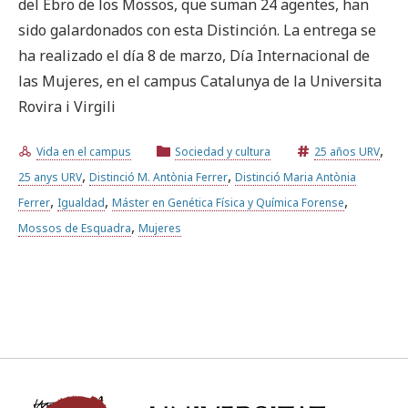
del Ebro de los Mossos, que suman 24 agentes, han
sido galardonados con esta Distinción. La entrega se
Prueba la búsqueda avanzada
ha realizado el día 8 de marzo, Día Internacional de
las Mujeres, en el campus Catalunya de la Universita
Rovira i Virgili
Suscríbete a los boletines electrónicos de la URV
Agenda
,
Vida en el campus
Sociedad y cultura
25 años URV
,
,
25 anys URV
Distinció M. Antònia Ferrer
Distinció Maria Antònia
ESPAÑOL
CATALÀ
ENGLISH
,
,
,
Ferrer
Igualdad
Máster en Genética Física y Química Forense
,
Mossos de Esquadra
Mujeres