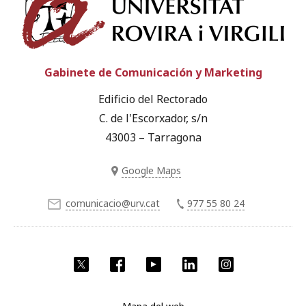
Univ
Gabinete de Comunicación y Marketing
Edificio del Rectorado
C. de l'Escorxador, s/n
43003 – Tarragona
Google Maps
comunicacio@urv.cat
977 55 80 24
Twitter
Facebook
YouTube
LinkedIn
Instagram