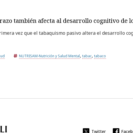
azo también afecta al desarrollo cognitivo de l
imera vez que el tabaquismo pasivo altera el desarrollo cog
,
,
lud
NUTRISAM-Nutrición y Salud Mental
tabac
tabaco
Universitat Rovira i Virgili
Twitter
Face