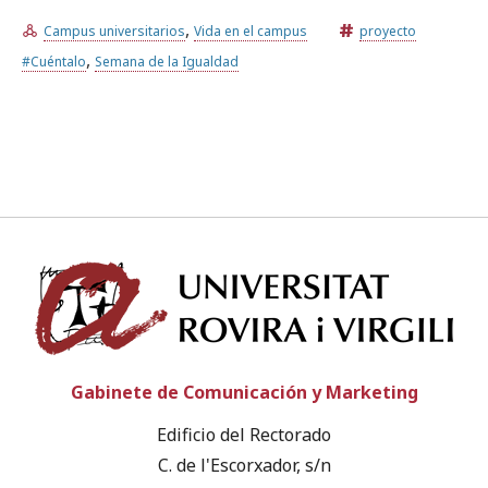
,
Campus universitarios
Vida en el campus
proyecto
,
Prueba la búsqueda avanzada
#Cuéntalo
Semana de la Igualdad
Suscríbete a los boletines electrónicos de la URV
Agenda
ESPAÑOL
CATALÀ
ENGLISH
Univ
Gabinete de Comunicación y Marketing
Edificio del Rectorado
C. de l'Escorxador, s/n