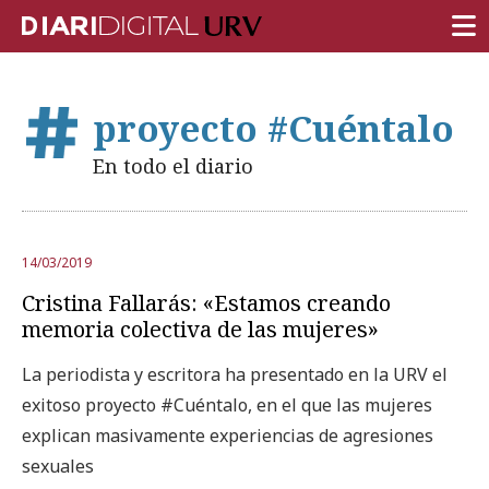
PORTADA
proyecto #Cuéntalo
INVESTIGACIÓN
En todo el diario
DOCENCIA
INSTITUCIÓN
14/03/2019
VIDA EN EL CAMPUS
Cristina Fallarás: «Estamos creando
COMUNIDAD URV
memoria colectiva de las mujeres»
REPORTAJES
La periodista y escritora ha presentado en la URV el
exitoso proyecto #Cuéntalo, en el que las mujeres
Ámbitos universitarios
explican masivamente experiencias de agresiones
sexuales