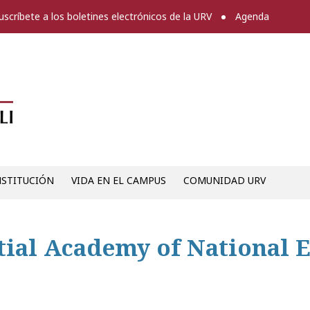
uscríbete a los boletines electrónicos de la URV
Agenda
Diari digital de la URV -
NSTITUCIÓN
VIDA EN EL CAMPUS
COMUNIDAD URV
tial Academy of National 