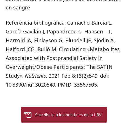
en sangre
Referència bibliogràfica: Camacho-Barcia L,
García-Gavilán J, Papandreou C, Hansen TT,
Harrold JA, Finlayson G, Blundell JE, Sjödin A,
Halford JCG, Bulló M. Circulating «Metabolites
Associated with Postprandial Satiety in
Overweight/Obese Participants: The SATIN
Study».
Nutrients
. 2021 Feb 8;13(2):549. doi:
10.3390/nu13020549. PMID: 33567505.
Suscríbete a los boletines de la URV