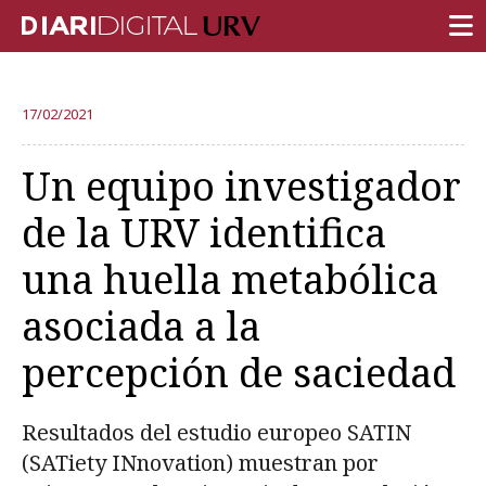
PORTADA
17/02/2021
INVESTIGACIÓN
Un equipo investigador
DOCENCIA
de la URV identifica
INSTITUCIÓN
una huella metabólica
VIDA EN EL CAMPUS
asociada a la
COMUNIDAD URV
percepción de saciedad
REPORTAJES
Ámbitos universitarios
Resultados del estudio europeo SATIN
(SATiety INnovation) muestran por