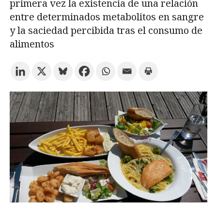
primera vez la existencia de una relación
entre determinados metabolitos en sangre
Prueba la búsqueda avanzada
y la saciedad percibida tras el consumo de
alimentos
Suscríbete a los boletines electrónicos de la URV
Agenda
ESPAÑOL
CATALÀ
ENGLISH