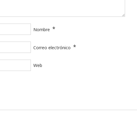
*
Nombre
*
Correo electrónico
Web
Universitat Rovira i Virgili