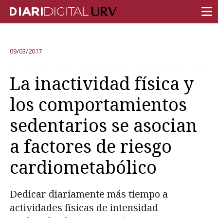
PORTADA
09/03/2017
INVESTIGACIÓN
La inactividad física y
DOCENCIA
los comportamientos
INSTITUCIÓN
sedentarios se asocian
VIDA EN EL CAMPUS
a factores de riesgo
COMUNIDAD URV
cardiometabólico
REPORTAJES
Ámbitos universitarios
Dedicar diariamente más tiempo a
actividades físicas de intensidad