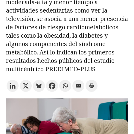
moderada-alta y menor tiempo a
actividades sedentarias como ver la
Prueba la búsqueda avanzada
televisión, se asocia a una menor presencia
de factores de riesgo cardiometabólicos
tales como la obesidad, la diabetes y
Suscríbete a los boletines electrónicos de la URV
Agenda
algunos componentes del síndrome
metabólico. Así lo indican los primeros
ESPAÑOL
CATALÀ
ENGLISH
resultados hechos públicos del estudio
multicéntrico PREDIMED-PLUS