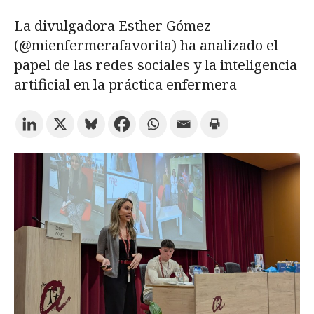
La divulgadora Esther Gómez
Prueba la búsqueda avanzada
(@mienfermerafavorita) ha analizado el
papel de las redes sociales y la inteligencia
artificial en la práctica enfermera
Suscríbete a los boletines electrónicos de la URV
Agenda
ESPAÑOL
CATALÀ
ENGLISH