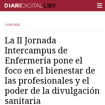
PORTADA
12/05/2025
INVESTIGACIÓN
La II Jornada
DOCENCIA
Intercampus de
INSTITUCIÓN
Enfermería pone el
VIDA EN EL CAMPUS
foco en el bienestar de
COMUNIDAD URV
las profesionales y el
REPORTAJES
Ámbitos universitarios
poder de la divulgación
sanitaria