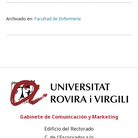
Archivado en:
Facultad de Enfermería
Univ
Gabinete de Comunicación y Marketing
Edificio del Rectorado
C. de l'Escorxador, s/n