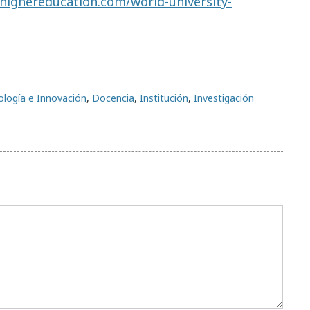
highereducation.com/world-university-
ología e Innovación
,
Docencia
,
Institución
,
Investigación