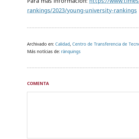
Para más información:
https://www.times
rankings/2023/young-university-rankings
Archivado en:
Calidad
,
Centro de Transferencia de Tecn
Más notícias de:
rànquings
COMENTA